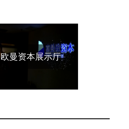
富欧曼资本展示厅