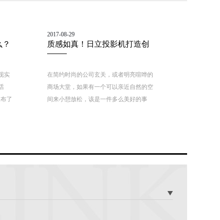
2017-08-29
么？
质感如真！日立投影机打造创
意无限的景观水塘
现实
在简约时尚的公司玄关，或者明亮喧哗的
话
商场大堂，如果有一个可以亲近自然的空
宣布了
间来小憩放松，该是一件多么美好的事
主题
情。日立投影机能让这一梦想成“真”，其
AR领
创造的逼真“水塘”景观，在钢筋水泥的环
题公园
境中营造出“小清新”情调，治愈了都市人
此类最
紧张烦躁的情绪，极具人性化效果。
炙手可
宝的趋
新科技