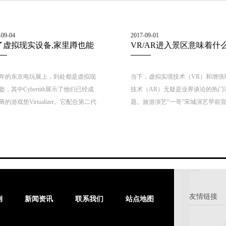
-09-04
2017-09-01
了虚拟现实设备,家里蹲也能
VR/AR进入景区意味着什
玩游戏边锻炼
年的东京电玩展上，到处都是虚拟现
当下，虚拟实境技术（VR）和增强
盔，其中Cybertith展示了他们已经成
技术（AR）无疑是业界谈论的热门
筹的游戏垫Virtualizer。它配合第二代
题。旅游演艺“一哥”宋城演艺早前
ulus Rift头盔使用，并搭载了三个传感
将建设中国首家VR演艺主题公园，
列。由于这款游戏垫的摩擦力不是太
公园界老大——上海迪士尼也在VR/
玩家需要向Cyberith团队租用特制
域有了相应的实践，此外，我国主
袜子”，才能在上面体验奔跑。
航母企业——华侨城也大手笔投入
新互动科技，一时间，VR/AR技术
热，大有成为景区提质增效不二法
势。那么，这种“沉浸式”互动体验
友情链接
例
新闻资讯
联系我们
站点地图
究竟妙在何处？效果又如何呢？