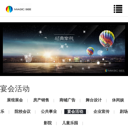
宴会活动
展馆展会
房产销售
商铺广告
舞台设计
休闲娱
|
|
|
|
乐
院校会议
公共事业
宴会活动
企业宣传
剧场
|
|
|
|
|
影院
儿童乐园
|
|