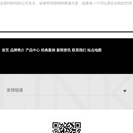
在简约时尚的公司玄关，或者明亮喧哗的商场大堂，如果有一个可以亲近自然的空间
来小憩放松，该是一件多么美好的事情。日立投影机能让这一梦想成“真”，其创造的
逼真“水塘”景观，在钢筋水泥的环境中营造出“小清新”情调，治愈了都市人紧张烦躁
的情绪，极具人性化效果。
首页
品牌简介
产品中心
经典案例
新闻资讯
联系我们
站点地图
友情链接