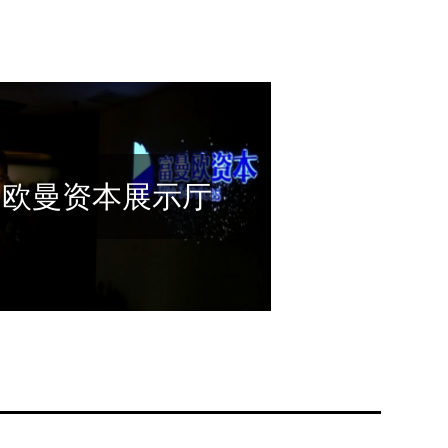
富欧曼资本展示厅