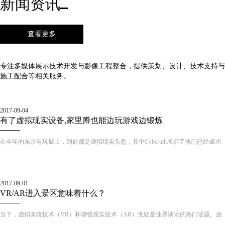
新闻资讯
查看更多
专注多媒体展示技术开发与影像工程整合，提供策划、设计、技术支持与
施工配合等相关服务。
2017-09-04
有了虚拟现实设备,家里蹲也能边玩游戏边锻炼
在今年的东京电玩展上，到处都是虚拟现实头盔，其中Cybertith展示了他们已经成功
众筹的游戏垫Virtualizer。它配合第二代Oculus Rift头盔使用，并搭载了三个传感器阵
列。由于这款游戏垫的摩擦力不是太强，玩家需要向Cyberith团队租用特制的“袜子”，
才能在上面体验奔跑。
2017-09-01
VR/AR进入景区意味着什么？
当下，虚拟实境技术（VR）和增强现实技术（AR）无疑是业界谈论的热门话题。旅