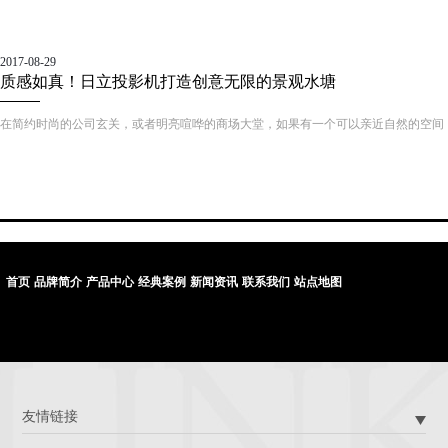
游演艺“一哥”宋城演艺早前宣布了将建设中国首家VR演艺主题公园，主题公园界老大
——上海迪士尼也在VR/AR领域有了相应的实践，此外，我国主题公园航母企业——
华侨城也大手笔投入此类最新互动科技，一时间，VR/AR技术炙手可热，大有成为景
2017-08-29
区提质增效不二法宝的趋势。那么，这种“沉浸式”互动体验新科技究竟妙在何处？效
质感如真！日立投影机打造创意无限的景观水塘
果又如何呢？
在简约时尚的公司玄关，或者明亮喧哗的商场大堂，如果有一个可以亲近自然的空间
来小憩放松，该是一件多么美好的事情。日立投影机能让这一梦想成“真”，其创造的
逼真“水塘”景观，在钢筋水泥的环境中营造出“小清新”情调，治愈了都市人紧张烦躁
的情绪，极具人性化效果。
首页
品牌简介
产品中心
经典案例
新闻资讯
联系我们
站点地图
友情链接